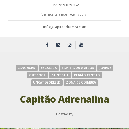
+351 919 079 852
(chamada para rede móvel nacional)
info@capitaodureza.com
CANOAGEM
ESCALADA
FAMÍLIA OU AMIGOS
JOVENS
OUTDOOR
PAINTBALL
REGIÃO CENTRO
UNCATEGORIZED
ZONA DE COIMBRA
Capitão Adrenalina
Posted by