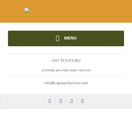
MENU
+351 919 079 852
(chamada para rede móvel nacional)
info@capitaodureza.com