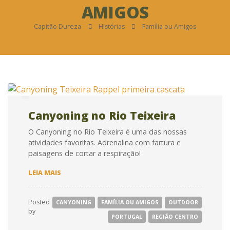
AMIGOS
Capitão Dureza
Histórias
Família ou Amigos
Canyoning no Rio Teixeira
O Canyoning no Rio Teixeira é uma das nossas
atividades favoritas. Adrenalina com fartura e
paisagens de cortar a respiração!
CANYONING
LEIA MAIS
NO
RIO
TEIXEIRA
Posted
CANYONING
FAMÍLIA OU AMIGOS
OUTDOOR
by
PORTUGAL
REGIÃO CENTRO