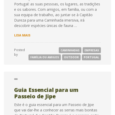
Portugal: as suas pessoas, os lugares, as tradições
e os sabores. Com amigos, em família, ou com a
sua equipa de trabalho, ao juntar-se à Capitão
Dureza para uma Caminhada imersiva, irá
descobrir espécies únicas de fauna …
GUIA
LEIA MAIS
ESSENCIAL
PARA
A
Posted
CAMINHADAS
EMPRESAS
CAMINHADA
by
CAPITÃO
FAMÍLIA OU AMIGOS
OUTDOOR
PORTUGAL
DUREZA
Guia Essencial para um
Passeio de Jipe
Este é o guia essencial para um Passeio de Jipe
que vai dar-lhe a conhecer as serras mais bonitas