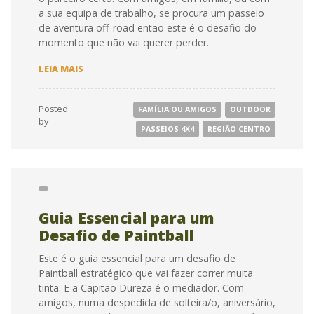
a sua equipa de trabalho, se procura um passeio
de aventura off-road então este é o desafio do
momento que não vai querer perder.
GUIA
LEIA MAIS
ESSENCIAL
PARA
UM
Posted
FAMÍLIA OU AMIGOS
OUTDOOR
PASSEIO
by
DE
PASSEIOS 4X4
REGIÃO CENTRO
MOTO4
Guia Essencial para um
Desafio de Paintball
Este é o guia essencial para um desafio de
Paintball estratégico que vai fazer correr muita
tinta. E a Capitão Dureza é o mediador. Com
amigos, numa despedida de solteira/o, aniversário,