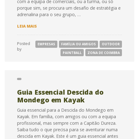
com a equipa de comerciais, ou a turma, ou só
porque sim, se procura um desafio de estratégia e
adrenalina para o seu grupo, …
GUIA
LEIA MAIS
ESSENCIAL
PARA
UM
Posted
EMPRESAS
FAMÍLIA OU AMIGOS
OUTDOOR
DESAFIO
by
DE
PAINTBALL
ZONA DE COIMBRA
PAINTBALL
Guia Essencial Descida do
Mondego em Kayak
Guia essencial para a Descida do Mondego em
Kayak. Em família, com amigos ou com a equipa
profissional, mas sempre com a Capitão Dureza.
Saiba tudo o que precisa para se aventurar numa
descida em Kayak. Este é um guia essencial antes