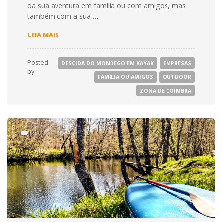
da sua aventura em família ou com amigos, mas
também com a sua …
GUIA
LEIA MAIS
ESSENCIAL
DESCIDA
DO
Posted
DESCIDA DO MONDEGO EM KAYAK
EMPRESAS
MONDEGO
by
EM
FAMÍLIA OU AMIGOS
OUTDOOR
KAYAK
ZONA DE COIMBRA