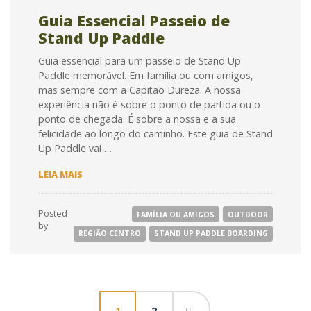
Guia Essencial Passeio de
Stand Up Paddle
Guia essencial para um passeio de Stand Up
Paddle memorável. Em família ou com amigos,
mas sempre com a Capitão Dureza. A nossa
experiência não é sobre o ponto de partida ou o
ponto de chegada. É sobre a nossa e a sua
felicidade ao longo do caminho. Este guia de Stand
Up Paddle vai …
GUIA
LEIA MAIS
ESSENCIAL
PASSEIO
DE
Posted
FAMÍLIA OU AMIGOS
OUTDOOR
STAND
by
UP
REGIÃO CENTRO
STAND UP PADDLE BOARDING
PADDLE
Navegação
1
2