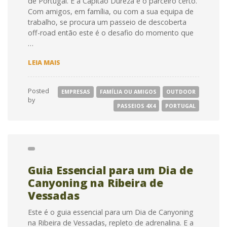
de Portugal. E a Capitão Dureza é o parceiro certo.
Com amigos, em família, ou com a sua equipa de
trabalho, se procura um passeio de descoberta
off-road então este é o desafio do momento que
…
GUIA
LEIA MAIS
ESSENCIAL
PARA
UM
Posted
EMPRESAS
FAMÍLIA OU AMIGOS
OUTDOOR
PASSEIO
by
DE
PASSEIOS 4X4
PORTUGAL
JIPE
Guia Essencial para um Dia de
Canyoning na Ribeira de
Vessadas
Este é o guia essencial para um Dia de Canyoning
na Ribeira de Vessadas, repleto de adrenalina. E a