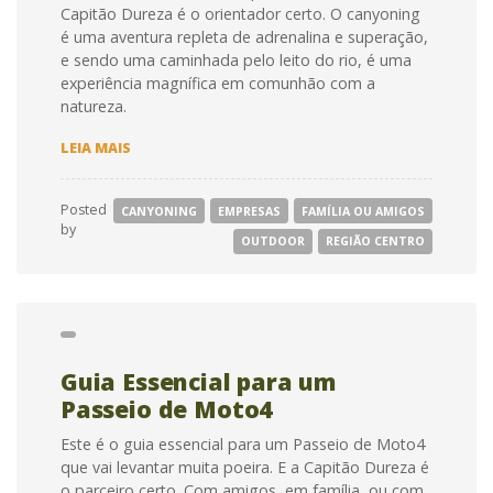
Capitão Dureza é o orientador certo. O canyoning
é uma aventura repleta de adrenalina e superação,
e sendo uma caminhada pelo leito do rio, é uma
experiência magnífica em comunhão com a
natureza.
GUIA
LEIA MAIS
ESSENCIAL
PARA
UM
Posted
CANYONING
EMPRESAS
FAMÍLIA OU AMIGOS
DIA
by
DE
OUTDOOR
REGIÃO CENTRO
CANYONING
NA
RIBEIRA
DE
VESSADAS
Guia Essencial para um
Passeio de Moto4
Este é o guia essencial para um Passeio de Moto4
que vai levantar muita poeira. E a Capitão Dureza é
o parceiro certo. Com amigos, em família, ou com