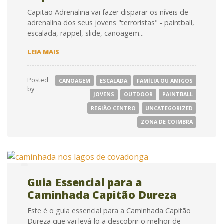
Capitão Adrenalina vai fazer disparar os níveis de
adrenalina dos seus jovens "terroristas" - paintball,
escalada, rappel, slide, canoagem...
CAPITÃO
LEIA MAIS
ADRENALINA
Posted
CANOAGEM
ESCALADA
FAMÍLIA OU AMIGOS
by
JOVENS
OUTDOOR
PAINTBALL
REGIÃO CENTRO
UNCATEGORIZED
ZONA DE COIMBRA
Guia Essencial para a
Caminhada Capitão Dureza
Este é o guia essencial para a Caminhada Capitão
Dureza que vai levá-lo a descobrir o melhor de