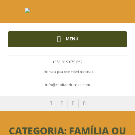
MENU
+351 919 079 852
(chamada para rede móvel nacional)
info@capitaodureza.com
CATEGORIA:
FAMÍLIA OU