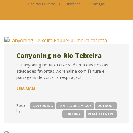
Capitão Dureza
Histórias
Portugal
Canyoning no Rio Teixeira
O Canyoning no Rio Teixeira é uma das nossas
atividades favoritas. Adrenalina com fartura e
paisagens de cortar a respiração!
CANYONING
LEIA MAIS
NO
RIO
TEIXEIRA
Posted
CANYONING
FAMÍLIA OU AMIGOS
OUTDOOR
by
PORTUGAL
REGIÃO CENTRO