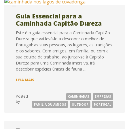
Guia Essencial para a
Caminhada Capitão Dureza
Este é o guia essencial para a Caminhada Capitão
Dureza que vai levá-lo a descobrir o melhor de
Portugal: as suas pessoas, os lugares, as tradições
e os sabores. Com amigos, em família, ou com a
sua equipa de trabalho, ao juntar-se à Capitão
Dureza para uma Caminhada imersiva, irá
descobrir espécies únicas de fauna …
GUIA
LEIA MAIS
ESSENCIAL
PARA
A
Posted
CAMINHADAS
EMPRESAS
CAMINHADA
by
CAPITÃO
FAMÍLIA OU AMIGOS
OUTDOOR
PORTUGAL
DUREZA