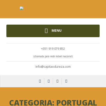
MENU
+351 919 079 852
(chamada para rede móvel nacional)
info@capitaodureza.com
CATEGORIA:
PORTUGAL