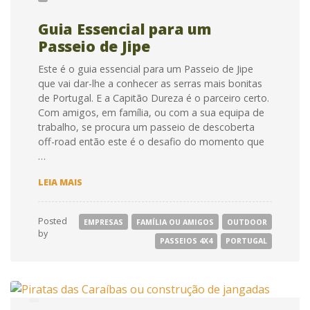
Guia Essencial para um
Passeio de Jipe
Este é o guia essencial para um Passeio de Jipe
que vai dar-lhe a conhecer as serras mais bonitas
de Portugal. E a Capitão Dureza é o parceiro certo.
Com amigos, em família, ou com a sua equipa de
trabalho, se procura um passeio de descoberta
off-road então este é o desafio do momento que
…
GUIA
LEIA MAIS
ESSENCIAL
PARA
UM
Posted
EMPRESAS
FAMÍLIA OU AMIGOS
OUTDOOR
PASSEIO
by
DE
PASSEIOS 4X4
PORTUGAL
JIPE