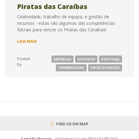
Piratas das Caraíbas
Criatividade, trabalho de equipa, e gestão de
recursos - estas são algumas das competências
fulcrais para vencer os Piratas das Caraíbas!
PIRATAS
LEIA MAIS
DAS
CARAÍBAS
Posted
EMPRESAS
OUTDOOR
PORTUGAL
by
TEAMBUILDING
UNCATEGORIZED
FIND US ON MAP
Capitão Dureza
- Adventure Sports RNAAT:108/2021